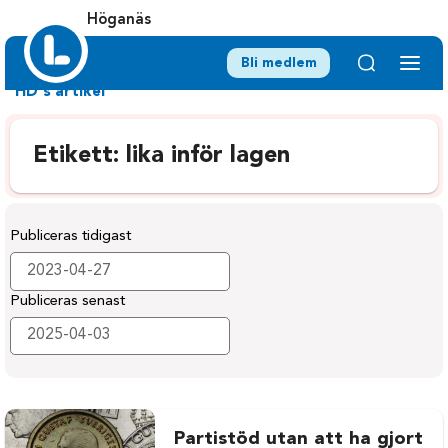
Höganäs
Bli medlem
HD's artikel
Etikett:
lika inför lagen
Publiceras tidigast
Publiceras senast
Partistöd utan att ha gjort